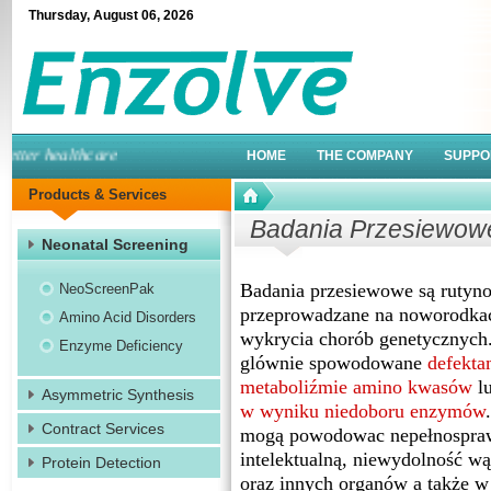
Thursday
,
August
06
,
2026
ter healthcare
HOME
THE COMPANY
SUPPO
Products & Services
Badania Przesiewo
Neonatal Screening
Badania przesiewowe są rutyn
NeoScreenPak
przeprowadzane na noworodka
Amino Acid Disorders
wykrycia chorób genetycznych.
Enzyme Deficiency
glównie spowodowane
defekta
metaboliźmie amino kwasów
l
Asymmetric Synthesis
w wyniku niedoboru enzym
ów
Contract Services
mogą powodowac nepełnospra
intelektualną, niewydolność wą
Protein Detection
oraz innych organów a także w