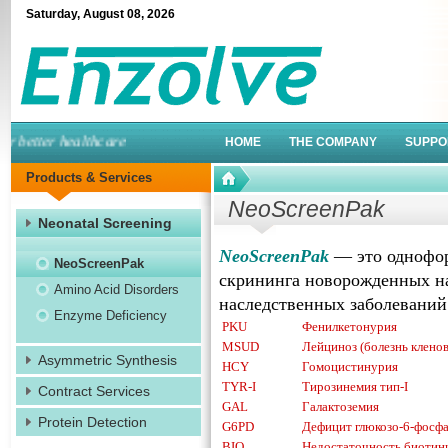
Saturday
,
August
08
,
2026
better healthcare
HOME
THE COMPANY
SUPPO
Products & Services
NeoScreenPak
Neonatal Screening
NeoScreenPak
— это однофор
NeoScreenPak
скрининга новорожденных на
Amino Acid Disorders
наследственных заболеваний
Enzyme Deficiency
PKU
Фенилкетонурия
MSUD
Лейциноз (болезнь кленов
Asymmetric Synthesis
HCY
Гомоцистинурия
TYR-I
Тирозинемия тип-I
Contract Services
GAL
Галактоземия
Protein Detection
G6PD
Дефицит глюкозо-6-фосфа
BIO
Недостаточность биотин